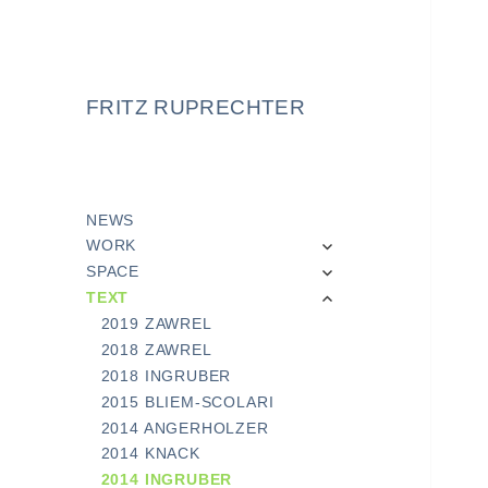
FRITZ RUPRECHTER
NEWS
expand
WORK
child
expand
SPACE
menu
child
expand
TEXT
menu
child
2019 ZAWREL
menu
2018 ZAWREL
2018 INGRUBER
2015 BLIEM-SCOLARI
2014 ANGERHOLZER
2014 KNACK
2014 INGRUBER