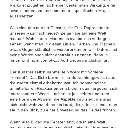
Risiko einzugehen, sich einer bestimmten Wirkung, einer
jeweils anders zu bestimmenden, spezifischen Magie
auszusetzen.
Was sind das nun für Fenster, die Fritz Ruprechter in
unseren Raum schneidet? Zeigen sie auf eine Welt
hinaus? Wohl kaum. Man muss symbolisch verbogen
sehen, wenn man in diesen Linien, Farben und Flächen
etwas Gegenständliches wiedererkennen will. Daher sind
seine Werke auch nicht abstrakt zu nennen, denn in
ihnen wird nicht von etwas Vorhandenem abstrahiert.
Der Künstler selbst nannte sein Werk mit Vorliebe
"konkret". Das löste bei mir eine Betrachtungsweise aus,
die zuerst einmal erheiternd war. Ich nehme solche
unmittelbaren Reaktionen ernst, denn dann ergeben sich
interessantere Wege. Lachen ist ja - neben anderem -
eine Form der Abwehr, die Aspekte impliziert, die man
sich nicht wahrzunehmen erlaubt, die jedoch, nimmt man
sie in den Blick, zu einer Erweiterung des Feldes führen.
Wenn also Bilder wie Fenster sind, die in eine Welt
hinaus zeigen, während sie gleichzeitig das Rauminnere