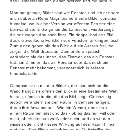
das Gemeinsame von diesen Werken und mir heraus.
Man hat gesagt, Bilder sind wie Fenster, und ich erinnere
mich dabei an René Magrittes berühmte Bilder condition
humaine, wo in einer Version vor offenem Fenster eine
Leinwand steht, die genau die Landschaft wiederzeigt,
die sozusagen draussen liegt. Ein doppel-bödiges Bild,
das die zweifache Funktion von Fenstern anklingen lässt.
Zum einen geben sie den Blick auf ein Aussen frei, sie
zeigen die Welt draussen. Zum anderen jedoch
verändern sie das Innen, das Zimmer, das ein Fenster
hat. Ein Zimmer, das ein Fenster oder das noch ein
Fenster mehr bekommt, verändert sich in seinem
Innencharakter.
Genauso ist es mit den Bildern, die man sich an die
Wand hängt: sie öffnen den Blick in eine bestimmte Welt
hinaus, nämlich in die, die das Bild zeigt. Gleichzeitig
jedoch verändern sie den Raum, in dem sie hängen,
durch ihre Anwesenheit. Wie ein Wesen, das sich in
einem Raum befindet und das - ob es das nun will oder
nicht, ob es das nun weiß oder nicht, und ob wir das
wissen oder nicht - seine Wirkung auf den Raum hinein
entfaltet. Sich Bilder aufzuhängen heißt, freiwillig das