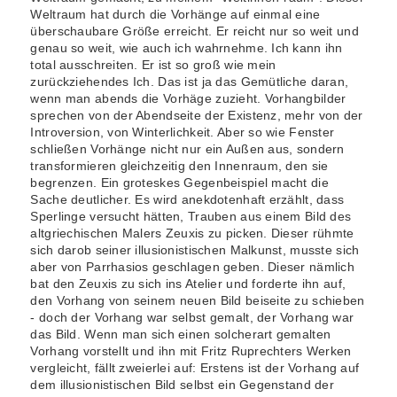
Weltraum hat durch die Vorhänge auf einmal eine
überschaubare Größe erreicht. Er reicht nur so weit und
genau so weit, wie auch ich wahrnehme. Ich kann ihn
total ausschreiten. Er ist so groß wie mein
zurückziehendes Ich. Das ist ja das Gemütliche daran,
wenn man abends die Vorhäge zuzieht. Vorhangbilder
sprechen von der Abendseite der Existenz, mehr von der
Introversion, von Winterlichkeit. Aber so wie Fenster
schließen Vorhänge nicht nur ein Außen aus, sondern
transformieren gleichzeitig den Innenraum, den sie
begrenzen. Ein groteskes Gegenbeispiel macht die
Sache deutlicher. Es wird anekdotenhaft erzählt, dass
Sperlinge versucht hätten, Trauben aus einem Bild des
altgriechischen Malers Zeuxis zu picken. Dieser rühmte
sich darob seiner illusionistischen Malkunst, musste sich
aber von Parrhasios geschlagen geben. Dieser nämlich
bat den Zeuxis zu sich ins Atelier und forderte ihn auf,
den Vorhang von seinem neuen Bild beiseite zu schieben
- doch der Vorhang war selbst gemalt, der Vorhang war
das Bild. Wenn man sich einen solcherart gemalten
Vorhang vorstellt und ihn mit Fritz Ruprechters Werken
vergleicht, fällt zweierlei auf: Erstens ist der Vorhang auf
dem illusionistischen Bild selbst ein Gegenstand der