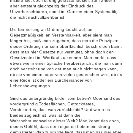
irisierende, doch streng gefasste Muster, zum andern
aber entsteht gleichzeitig der Eindruck des
Unvorhersehbaren, somit im Ganzen einer Systematik,
die nicht nachvollziehbar ist.
Die Erinnerung an Ordnung taucht auf, an
Gesetzmäßigkeit, an Verstehbarkeit, aber sieht man
länger hin, muß man zugeben, dass man die Prinzipien
dieser Ordnung nur sehr oberflächlich beschreiben kann,
dass man hier Gesetze nur vermutet, ohne doch den
Gesetzestext im Wortlaut zu kennen. Man merkt, dass
etwas wie in einer Sprache herüberspricht, die man dann
doch versteht und von der man auch nicht sagen kann,
ob sie von einem oder von vielen gesprochen wird, ob es
eine Rede ist oder ein Durcheinander von
Lebensbewegungen.
Sind das untergründig Bilder vom Leben? Oder sind das
vordergründig Todesflächen, Getrocknetes,
Versteinertes, das, was zurückbleibt? Und wenn es
beides zugleich ist, was ist dann die
Wahrnehmungsweise dieser Welt? Man kennt das doch,
dieses Gefühl, dass dem eigenen Leben ein streng
gemusterter Plan zugrunde liegt, dass man darüber aber