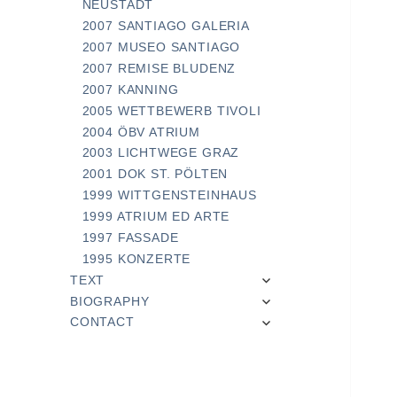
NEUSTADT
2007 SANTIAGO GALERIA
2007 MUSEO SANTIAGO
2007 REMISE BLUDENZ
2007 KANNING
2005 WETTBEWERB TIVOLI
2004 ÖBV ATRIUM
2003 LICHTWEGE GRAZ
2001 DOK ST. PÖLTEN
1999 WITTGENSTEINHAUS
1999 ATRIUM ED ARTE
1997 FASSADE
1995 KONZERTE
expand
TEXT
child
expand
BIOGRAPHY
menu
child
expand
CONTACT
menu
child
menu